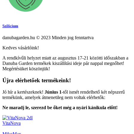
Szilícium
danubagarden.hu © 2023 Minden jog fenntartva
Kedves vásárlóink!
A rendkívűli helyzet miatt az augusztus 17-21 közötti időszakban a
Danuba Garden termékek kiszállítási ideje pár nappal megnőhet!
Megértésüket köszönjük!
Újra elérhetőek termékeink!
Jó hír a kertészeknek!
Június 1
-től ismét rendelhető két népszerű
termékünk, amelyek átmenetileg nem voltak elérhetők:
Ne maradj le, szerezd be őket még a nyári kánikula előtt!
VitaNova
MikoMax