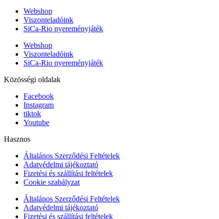
Webshop
Viszonteladóink
SiCa-Rio nyereményjáték
Webshop
Viszonteladóink
SiCa-Rio nyereményjáték
Közösségi oldalak
Facebook
Instagram
tiktok
Youtube
Hasznos
Általános Szerződési Feltételek
Adatvédelmi tájékoztató
Fizetési és szállítási feltételek
Cookie szabályzat
Általános Szerződési Feltételek
Adatvédelmi tájékoztató
Fizetési és szállítási feltételek