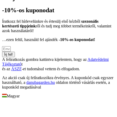
-10%-os kuponodat
Íratkozz fel hírlevelünkre és értesülj első kézből
szezonális
kertészeti tippjeink
ről és tudj meg többet termékeinkről, valamint
azok használatáról!
…ezen felül, használd fel ajándék
-10%-os kuponodat!
Írj fel!
A feliratkozás gombra kattintva kijelentem, hogy az
Adatvédelmi
Tájékoztató
t
és az
ÁSZF
-et tudomásul vettem és elfogadom.
Az akció csak új felíratkozókra érvényes. A kuponkód csak egyszer
használható, a
danubagarden.hu
oldalon történő vásárlás esetén, a
kuponkód megadásával
Magyar