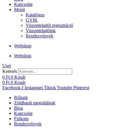
Kapcsolat
Menü
Katalógus
GYIK
Viszonteladói regisztráció
Viszonteladóink
Rendezvények
Webshop
Webshop
User
Keresés
0
Ft
0
Kosár
0
Ft
0
Kosár
Facebook-f
Instagram
Tiktok
Youtube
Pinterest
Rólunk
Zöldbarát megoldások
Blog
Kapcsolat
Fiókom
Rendezvények