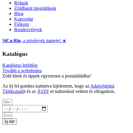
Rólunk
Zöldbarát megoldások
Blog
Kapcsolat
Fiókom
Rendezvények
SiCa-Rio
, a növények napteje! ☀️
Katalógus
Katalógus letöltése
Tovább a webshopra
Zöld hírek és tippek egyenesen a postaládádba!
Az írj fel gombra kattintva kijelentem, hogy az
Adatvédelmi
Tájékoztató
t és az
ÁSZF
-et tudomásul vettem és elfogadom.
Írj fel!