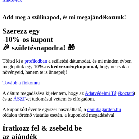
Add meg a szülinapod, és mi megajándékozunk!
Szerezz egy
-10%-os kupont
🎉 születésnapodra! 🎁
Töltsd ki a
profilodban
a születési dátumodat, és mi minden évben
meglepünk egy
10%-os kedvezménykuponnal,
hogy ne csak a
növényeid, hanem te is ünnepelj!
Tovább a fiókomra
A dátum megadásáva kijelentem, hogy az
Adatvédelmi Tájékoztató
t
és az
ÁSZF
-et tudomásul vettem és elfogadom.
A kuponkód évente egyszer használható, a
danubagarden.hu
oldalon történő vásárlás esetén, a kuponkód megadásával
Íratkozz fel & zsebeld be
az ajándék