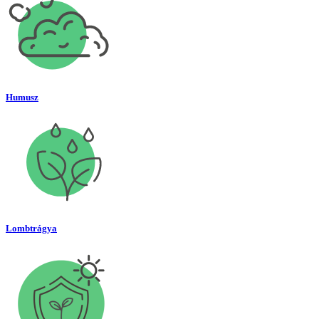
Humusz
Lombtrágya