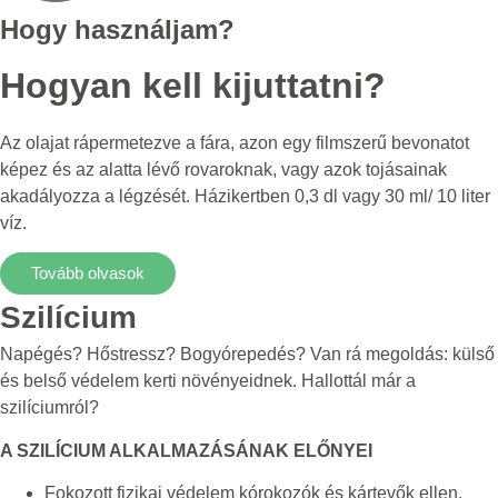
Hogy használjam?
Hogyan kell kijuttatni?
Az olajat rápermetezve a fára, azon egy filmszerű bevonatot
képez és az alatta lévő rovaroknak, vagy azok tojásainak
akadályozza a légzését. Házikertben 0,3 dl vagy 30 ml/ 10 liter
víz.
Tovább olvasok
Szilícium
Napégés? Hőstressz? Bogyórepedés? Van rá megoldás: külső
és belső védelem kerti növényeidnek. Hallottál már a
szilíciumról?
A SZILÍCIUM ALKALMAZÁSÁNAK ELŐNYEI
Fokozott fizikai védelem kórokozók és kártevők ellen.