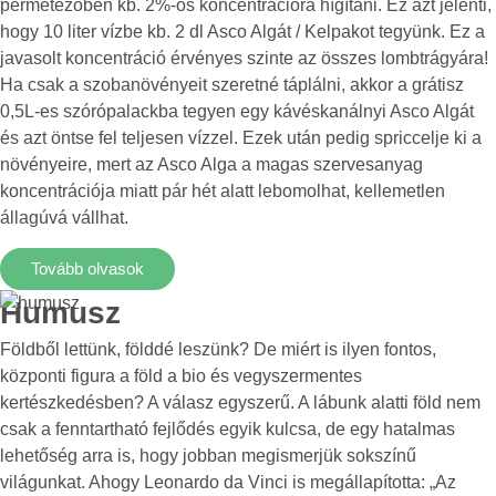
permetezőben kb. 2%-os koncentrációra hígítani. Ez azt jelenti,
hogy 10 liter vízbe kb. 2 dl Asco Algát / Kelpakot tegyünk. Ez a
javasolt koncentráció érvényes szinte az összes lombtrágyára!
Ha csak a szobanövényeit szeretné táplálni, akkor a grátisz
0,5L-es szórópalackba tegyen egy kávéskanálnyi Asco Algát
és azt öntse fel teljesen vízzel. Ezek után pedig spriccelje ki a
növényeire, mert az Asco Alga a magas szervesanyag
koncentrációja miatt pár hét alatt lebomolhat, kellemetlen
állagúvá vállhat.
Tovább olvasok
Humusz
Földből lettünk, földdé leszünk? De miért is ilyen fontos,
központi figura a föld a bio és vegyszermentes
kertészkedésben? A válasz egyszerű. A lábunk alatti föld nem
csak a fenntartható fejlődés egyik kulcsa, de egy hatalmas
lehetőség arra is, hogy jobban megismerjük sokszínű
világunkat. Ahogy Leonardo da Vinci is megállapította: „Az