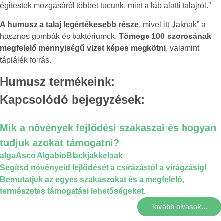
égitestek mozgásáról többet tudunk, mint a láb alatti talajról.”
A humusz a talaj legértékesebb része
, mivel itt „laknak” a
hasznos gombák és baktériumok.
Tömege 100-szorosának
megfelelő mennyiségű vizet képes megkötni
, valamint
táplálék forrás.
Humusz termékeink:
Kapcsolódó bejegyzések:
Mik a növények fejlődési szakaszai és hogyan
tudjuk azokat támogatni?
alga
Asco Alga
bio
Blackjak
kelpak
Segítsd növényeid fejlődését a csírázástól a virágzásig!
Bemutatjuk az egyes szakaszokat és a megfelelő,
természetes támogatási lehetőségeket.
Tovább olvasok...