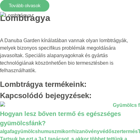
Tovább olvasok
Lombtrágya
A Danuba Garden kínálatában vannak olyan lombtrágyák,
melyek bizonyos specifikus problémák megoldására
javasoltak. Speciális alapanyagoknak és gyártás
technológiának köszönhetően bio termesztésben is
felhasználhatók.
Lombtrágya termékeink:
Kapcsolódó bejegyzések:
Hogyan lesz bőven termő és egészséges
gyümölcsfánk?
alga
fa
gyümölcs
humusz
mikorrhiza
növényvédőszer
termés
Tartsuk be ezt a 3+1 tanácsot, s akkor többet tettünk a