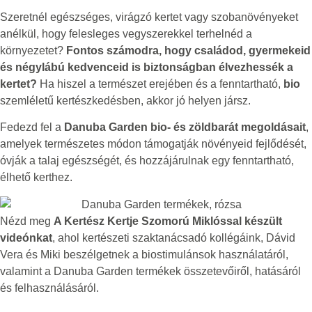
Szeretnél egészséges, virágzó kertet vagy szobanövényeket
anélkül, hogy felesleges vegyszerekkel terhelnéd a
környezetet?
Fontos számodra, hogy családod, gyermekeid
és négylábú kedvenceid is biztonságban élvezhessék a
kertet?
Ha hiszel a természet erejében és a fenntartható,
bio
szemléletű kertészkedésben, akkor jó helyen jársz.
Fedezd fel a
Danuba Garden
bio- és zöldbarát megoldásait
,
amelyek természetes módon támogatják növényeid fejlődését,
óvják a talaj egészségét, és hozzájárulnak egy fenntartható,
élhető kerthez.
Nézd meg
A Kertész Kertje Szomorú Miklóssal készült
videónkat
, ahol kertészeti szaktanácsadó kollégáink, Dávid
Vera és Miki beszélgetnek a biostimulánsok használatáról,
valamint a Danuba Garden termékek összetevőiről, hatásáról
és felhasználásáról.