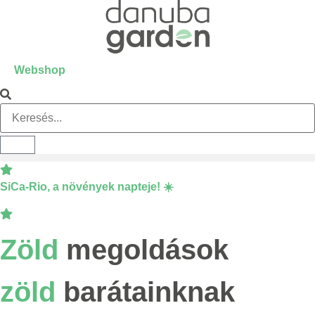
Webshop
SiCa-Rio
, a növények napteje! ☀️
Zöld
megoldások
zöld
barátainknak