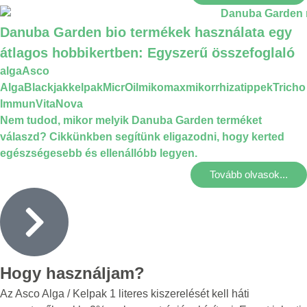
Danuba Garden bio termékek használata egy
átlagos hobbikertben: Egyszerű összefoglaló
alga
Asco
Alga
Blackjak
kelpak
MicrOil
mikomax
mikorrhiza
tippek
Tricho
Immun
VitaNova
Nem tudod, mikor melyik Danuba Garden terméket
válaszd? Cikkünkben segítünk eligazodni, hogy kerted
egészségesebb és ellenállóbb legyen.
Tovább olvasok...
Hogy használjam?
Az Asco Alga / Kelpak 1 literes kiszerelését kell háti