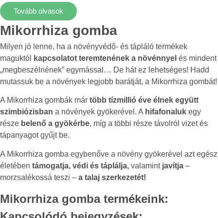
Tovább olvasok
Mikorrhiza gomba
Milyen jó lenne, ha a növényvédő- és tápláló termékek
maguktól
kapcsolatot teremtenének a növénnyel
és mindent
„megbeszélnének” egymással… De hát ez lehetséges! Hadd
mutassuk be a növények legjobb barátját, a Mikorrhiza gombát!
A Mikorrhiza gombák már
több tízmillió éve élnek együtt
szimbiózisban
a növények gyökerével. A
hifafonaluk
egy
része
belenő a gyökérbe
, míg a többi része távolról vizet és
tápanyagot gyűjt be.
A Mikorrhiza gomba egybenőve a növény gyökerével azt egész
életében
támogatja, védi és táplálja,
valamint
javítja
–
morzsalékossá teszi –
a talaj szerkezetét!
Mikorrhiza gomba termékeink:
Kapcsolódó bejegyzések: