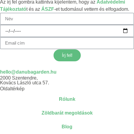
Az írj fel gombra kattintva kijelentem, hogy az
Adatvédelmi
Tájékoztató
t és az
ÁSZF
-et tudomásul vettem és elfogadom.
Írj fel!
hello@danubagarden.hu
2000 Szentendre,
Kovács László utca 57.
Oldaltérkép
Rólunk
Zöldbarát megoldások
Blog