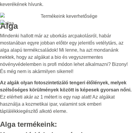
keverékének hívunk.
Alga
Mindenki hallott már az uborkás arcpakolásról, habár
mostanában egyre jobban előtör egy jelentős vetélytárs, az
alga alapú termékcsaládok! Mi lenne, ha azt mondanánk
nektek, hogy az algákat a bio és vegyszermentes
növényvédelemben is profi módon lehet alkalmazni? Bizony!
És még nem is akármilyen sikerrel!
Az algák olyan fotoszintetizáló tengeri élőlények, melyek
szélsőséges körülmények között is képesek gyorsan nőni.
Ez elérheti akár az 1 métert is egy nap alatt! Az algákat
használja a kozmetikai ipar, valamint sok emberi
táplálékkiegészítő alkotó eleme.
Alga termékeink: