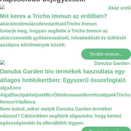
Mit keres a Tricho Immun az erdőben?
akác
biostimuláns
fenntartható
Tricho Immun
Ismerje meg, hogyan segítette a Tricho Immun az
akáccsemeték gyökeresedését, növekedését és túlélését
aszályos körülmények között.
Tovább olvasok...
Danuba Garden bio termékek használata egy
átlagos hobbikertben: Egyszerű összefoglaló
alga
Asco
Alga
Blackjak
kelpak
MicrOil
mikomax
mikorrhiza
tippek
Tricho
Immun
VitaNova
Nem tudod, mikor melyik Danuba Garden terméket
válaszd? Cikkünkben segítünk eligazodni, hogy kerted
egészségesebb és ellenállóbb legyen.