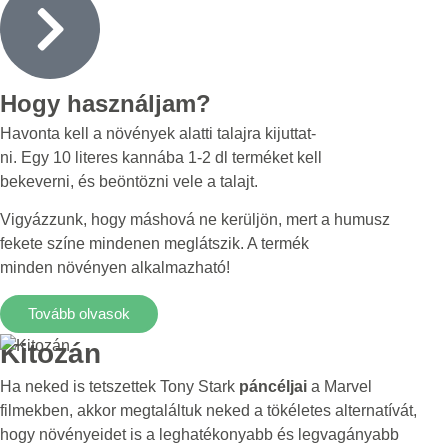
Hogy használjam?
Havonta kell a növények alatti talajra kijuttat-
ni. Egy 10 literes kannába 1-2 dl terméket kell
bekeverni, és beöntözni vele a talajt.
Vigyázzunk, hogy máshová ne kerüljön, mert a humusz
fekete színe mindenen meglátszik. A termék
minden növényen alkalmazható!
Tovább olvasok
Kitozán
Ha neked is tetszettek Tony Stark
páncéljai
a Marvel
filmekben, akkor megtaláltuk neked a tökéletes alternatívát,
hogy növényeidet is a leghatékonyabb és legvagányabb