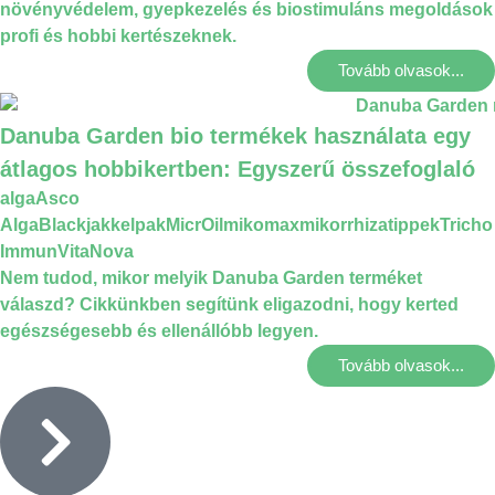
növényvédelem, gyepkezelés és biostimuláns megoldások
profi és hobbi kertészeknek.
Tovább olvasok...
Danuba Garden bio termékek használata egy
átlagos hobbikertben: Egyszerű összefoglaló
alga
Asco
Alga
Blackjak
kelpak
MicrOil
mikomax
mikorrhiza
tippek
Tricho
Immun
VitaNova
Nem tudod, mikor melyik Danuba Garden terméket
válaszd? Cikkünkben segítünk eligazodni, hogy kerted
egészségesebb és ellenállóbb legyen.
Tovább olvasok...