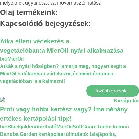
melyeknek ugyancsak van rovarriasztó hatása.
Olaj termékeink:
Kapcsolódó bejegyzések:
Atka elleni védekezés a
vegetációban:a MicrOil nyári alkalmazása
bio
MicrOil
Atkák a nyári hőségben? Ismerje meg, hogyan segít a
MicrOil hatékonyan védekezni, és miért érdemes
vegetációban is alkalmazni!
Tovább olvasok...
Profi vagy hobbi kertész vagy? Íme néhány
értékes kertápolási tipp!
bio
Blackjak
fenntartható
MicrOil
SoftGuard
Tricho Immun
Danuba Garden kertápolási útmutató: talajápolás,