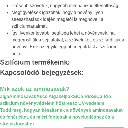
Erősebb szövetek, nagyobb mechanikai ellenállóság.
Megfigyelések igazolták, hogy a növény ilyen
stresszhatások idején magától is megnöveli a
szilíciumtartalmát.
Így ilyenkor további segítség lehet a növénynek, ha
megerősítjük a sejtfalakat, a szöveteket, és szilárdítjuk a
növényt. Erre az egyik legjobb megoldást a szilícium
adja.
Szilícium termékeink:
Kapcsolódó bejegyzések:
Mik azok az aminosavak?
alga
Aminosavak
Asco Alga
kelpak
SiCa-Rio
SiCa-Rio
szilícium növényvédelem hőstressz UV-védelem
Tudd meg, hogyan készítenek a növények aminosavakat
és fehérjéket, és miért fontosak a növekedéshez és a
stressztűréshez.