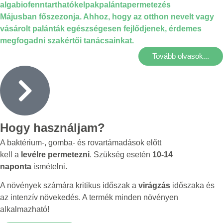
alga
bio
fenntartható
kelpak
palánta
permetezés
Májusban főszezonja. Ahhoz, hogy az otthon nevelt vagy
vásárolt palánták egészségesen fejlődjenek, érdemes
megfogadni szakértői tanácsainkat.
Tovább olvasok...
Hogy használjam?
A baktérium-, gomba- és rovartámadások előtt
kell a
levélre permetezni
. Szükség esetén
10-14
naponta
ismételni.
A növények számára kritikus időszak a
virágzás
időszaka és
az intenzív növekedés. A termék minden növényen
alkalmazható!