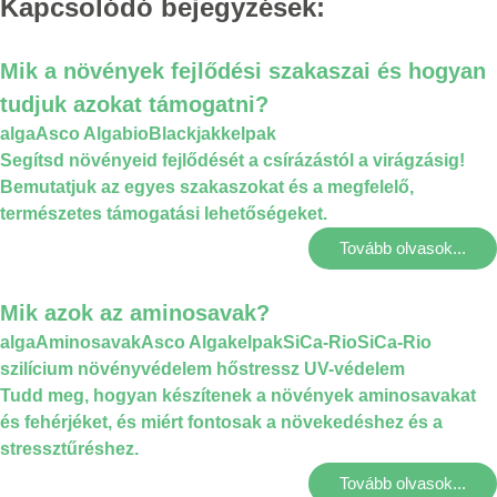
Kapcsolódó bejegyzések:
Mik a növények fejlődési szakaszai és hogyan
tudjuk azokat támogatni?
alga
Asco Alga
bio
Blackjak
kelpak
Segítsd növényeid fejlődését a csírázástól a virágzásig!
Bemutatjuk az egyes szakaszokat és a megfelelő,
természetes támogatási lehetőségeket.
Tovább olvasok...
Mik azok az aminosavak?
alga
Aminosavak
Asco Alga
kelpak
SiCa-Rio
SiCa-Rio
szilícium növényvédelem hőstressz UV-védelem
Tudd meg, hogyan készítenek a növények aminosavakat
és fehérjéket, és miért fontosak a növekedéshez és a
stressztűréshez.
Tovább olvasok...