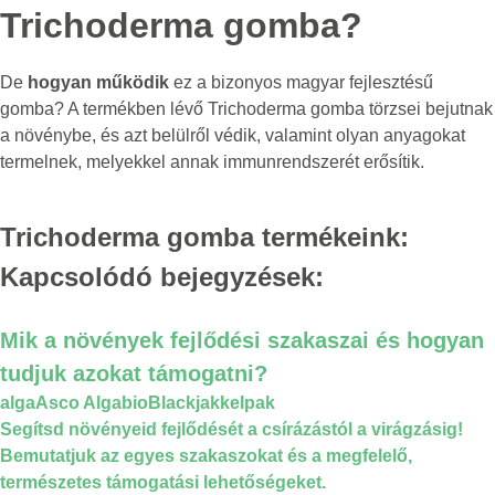
Trichoderma gomba?
De
hogyan működik
ez a bizonyos magyar fejlesztésű
gomba? A termékben lévő Trichoderma gomba törzsei bejutnak
a növénybe, és azt belülről védik, valamint olyan anyagokat
termelnek, melyekkel annak immunrendszerét erősítik.
Trichoderma gomba termékeink:
Kapcsolódó bejegyzések:
Mik a növények fejlődési szakaszai és hogyan
tudjuk azokat támogatni?
alga
Asco Alga
bio
Blackjak
kelpak
Segítsd növényeid fejlődését a csírázástól a virágzásig!
Bemutatjuk az egyes szakaszokat és a megfelelő,
természetes támogatási lehetőségeket.