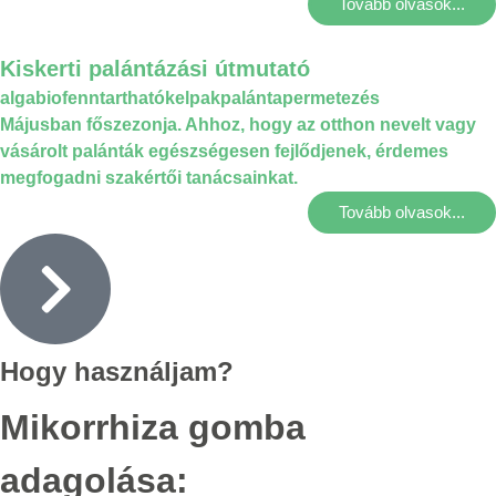
Tovább olvasok...
Kiskerti palántázási útmutató
alga
bio
fenntartható
kelpak
palánta
permetezés
Májusban főszezonja. Ahhoz, hogy az otthon nevelt vagy
vásárolt palánták egészségesen fejlődjenek, érdemes
megfogadni szakértői tanácsainkat.
Tovább olvasok...
Hogy használjam?
Mikorrhiza gomba
adagolása: