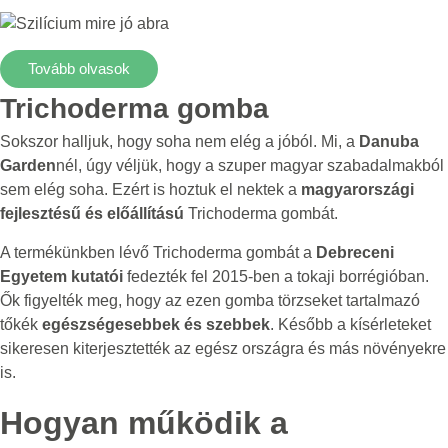
Tovább olvasok
Trichoderma gomba
Sokszor halljuk, hogy soha nem elég a jóból. Mi, a
Danuba
Garden
nél, úgy véljük, hogy a szuper magyar szabadalmakból
sem elég soha. Ezért is hoztuk el nektek a
magyarországi
fejlesztésű és előállítású
Trichoderma gombát.
A termékünkben lévő Trichoderma gombát a
Debreceni
Egyetem kutatói
fedezték fel 2015-ben a tokaji borrégióban.
Ők figyelték meg, hogy az ezen gomba törzseket tartalmazó
tőkék
egészségesebbek és szebbek
. Később a kísérleteket
sikeresen kiterjesztették az egész országra és más növényekre
is.
Hogyan működik a