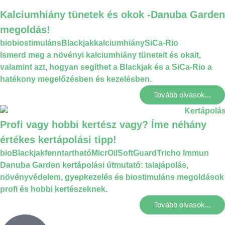
Kalciumhiány tünetek és okok -Danuba Garden
megoldás!
bio
biostimuláns
Blackjak
kalciumhiány
SiCa-Rio
Ismerd meg a növényi kalciumhiány tüneteit és okait,
valamint azt, hogyan segíthet a Blackjak és a SiCa-Rio a
hatékony megelőzésben és kezelésben.
Tovább olvasok...
Profi vagy hobbi kertész vagy? Íme néhány
értékes kertápolási tipp!
bio
Blackjak
fenntartható
MicrOil
SoftGuard
Tricho Immun
Danuba Garden kertápolási útmutató: talajápolás,
növényvédelem, gyepkezelés és biostimuláns megoldások
profi és hobbi kertészeknek.
Tovább olvasok...