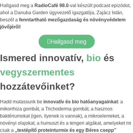
Hallgasd meg a
RadioCafé 98.0
-val készült podcast epizódot,
ahol a Danuba Garden ügyvezető igazgatója, Zajácz Istán,
beszél a
fenntartható mezőgazdaság és növényvédelem
jövőjéről
!
Hallgasd meg
Ismered innovatív,
bio
és
vegyszermentes
hozzátevőinket?
Hadd mutassunk be
innovatív és bio hatóanyagainkat
: a
mikorrhiza gombát, a Trichoderma gombát, a hasznos
baktériumokat (igen, ilyenek is vannak), a mikroelemeket, a
növényi olajokat, a humuszt és a tengeri algákat, amelyeket mi
csak a
„testépítő proteinturmix és egy Béres csepp”