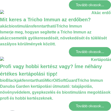
Tovább olvasok...
Mit keres a Tricho Immun az erdőben?
akác
biostimuláns
fenntartható
Tricho Immun
Ismerje meg, hogyan segítette a Tricho Immun az
akáccsemeték gyökeresedését, növekedését és túlélését
aszályos körülmények között.
Tovább olvasok...
Profi vagy hobbi kertész vagy? Íme néhány
értékes kertápolási tipp!
bio
Blackjak
fenntartható
MicrOil
SoftGuard
Tricho Immun
Danuba Garden kertápolási útmutató: talajápolás,
növényvédelem, gyepkezelés és biostimuláns megoldások
profi és hobbi kertészeknek.
Tovább olvasok...