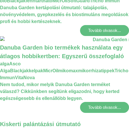
bio
Blackjak
fenntartható
MicrOil
SoftGuard
Tricho Immun
Danuba Garden kertápolási útmutató: talajápolás,
növényvédelem, gyepkezelés és biostimuláns megoldások
profi és hobbi kertészeknek.
Tovább olvasok...
Danuba Garden bio termékek használata egy
átlagos hobbikertben: Egyszerű összefoglaló
alga
Asco
Alga
Blackjak
kelpak
MicrOil
mikomax
mikorrhiza
tippek
Tricho
Immun
VitaNova
Nem tudod, mikor melyik Danuba Garden terméket
válaszd? Cikkünkben segítünk eligazodni, hogy kerted
egészségesebb és ellenállóbb legyen.
Tovább olvasok...
Kiskerti palántázási útmutató