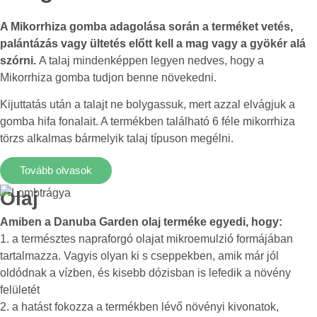
A Mikorrhiza gomba adagolása során a terméket vetés,
palántázás vagy ültetés előtt kell a mag vagy a gyökér alá
szórni.
A talaj mindenképpen legyen nedves, hogy a
Mikorrhiza gomba tudjon benne növekedni.
Kijuttatás után a talajt ne bolygassuk, mert azzal elvágjuk a
gomba hifa fonalait. A termékben található 6 féle mikorrhiza
törzs alkalmas bármelyik talaj típuson megélni.
Tovább olvasok
Olaj
Amiben a Danuba Garden olaj terméke egyedi, hogy:
1. a természtes napraforgó olajat mikroemulzió formájában
tartalmazza. Vagyis olyan ki s cseppekben, amik már jól
oldódnak a vízben, és kisebb dózisban is lefedik a növény
felületét
2. a hatást fokozza a termékben lévő növényi kivonatok,