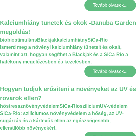
Tovább olvasok...
Kalciumhiány tünetek és okok -Danuba Garden
megoldás!
bio
biostimuláns
Blackjak
kalciumhiány
SiCa-Rio
Ismerd meg a növényi kalciumhiány tüneteit és okait,
valamint azt, hogyan segíthet a Blackjak és a SiCa-Rio a
hatékony megelőzésben és kezelésben.
Tovább olvasok...
Hogyan tudjuk erősíteni a növényeket az UV és
rovarok ellen?
hőstressz
növényvédelem
SiCa-Rio
szilícium
UV-védelem
SiCa-Rio: szilíciumos növényvédelem a hőség, az UV-
sugárzás és a kártevők ellen az egészségesebb,
ellenállóbb növényekért.