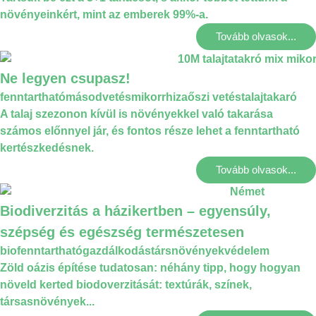
növényeinkért, mint az emberek 99%-a.
Tovább olvasok...
Ne legyen csupasz!
fenntartható
másodvetés
mikorrhiza
őszi vetés
talajtakaró
A talaj szezonon kívül is növényekkel való takarása
számos előnnyel jár, és fontos része lehet a fenntartható
kertészkedésnek.
Tovább olvasok...
Biodiverzitás a házikertben – egyensúly,
szépség és egészség természetesen
bio
fenntartható
gazdálkodás
társnövények
védelem
Zöld oázis építése tudatosan: néhány tipp, hogy hogyan
növeld kerted biodoverzitását: textúrák, színek,
társasnövények...