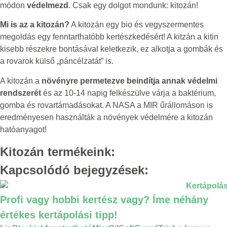
módon
védelmezd
. Csak egy dolgot mondunk: kitozán!
Mi is az a kitozán?
A kitozán egy bio és vegyszermentes
megoldás egy fenntarthatóbb kertészkedésért! A kitzán a kitin
kisebb részekre bontásával keletkezik, ez alkotja a gombák és
a rovarok külső „páncélzatát” is.
A kitozán a
növényre permetezve beindítja annak védelmi
rendszerét
és az 10-14 napig felkészülve várja a baktérium,
gomba és rovartámadásokat. A NASA a MIR űrállomáson is
eredményesen használták a növények védelmére a kitozán
hatóanyagot!
Kitozán termékeink:
Kapcsolódó bejegyzések:
Profi vagy hobbi kertész vagy? Íme néhány
értékes kertápolási tipp!