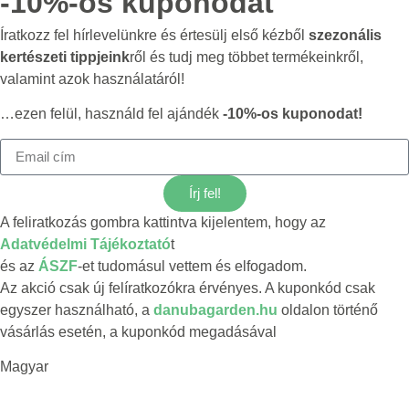
-10%-os kuponodat
Íratkozz fel hírlevelünkre és értesülj első kézből
szezonális
kertészeti tippjeink
ről és tudj meg többet termékeinkről,
valamint azok használatáról!
…ezen felül, használd fel ajándék
-10%-os kuponodat!
Írj fel!
A feliratkozás gombra kattintva kijelentem, hogy az
Adatvédelmi Tájékoztató
t
és az
ÁSZF
-et tudomásul vettem és elfogadom.
Az akció csak új felíratkozókra érvényes. A kuponkód csak
egyszer használható, a
danubagarden.hu
oldalon történő
vásárlás esetén, a kuponkód megadásával
Magyar