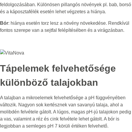
feldolgozásában. Különösen pillangós növények pl. bab, borsó
és a káposztafélék esetén lehet végzetes a hiánya.
Bór
: hiánya esetén torz lesz a növény növekedése. Rendkívül
fontos szerepe van a sejtfal felépítésében és a virágzásban.
Tápelemek felvehetősége
különböző talajokban
A talajban a mikroelemek felvehetősége a pH függvényében
változik. Nagyon sok kertésznek van savanyú talaja, ahol a
molibdén felvétele gátolt. A lúgos, magas pH-jú talajokon pedig
a vas, valamint a réz és cink felvétele lehet gátolt. A bór is
legjobban a semleges pH 7 körüli értéken felvehető.