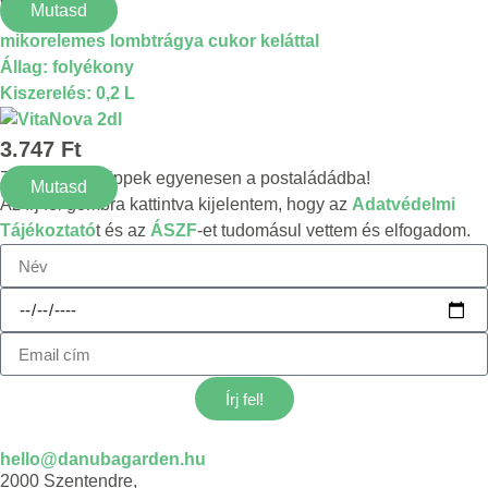
VitaNova
Mutasd
mikorelemes lombtrágya cukor keláttal
Állag: folyékony
Kiszerelés: 0,2 L
3.747
Ft
Zöld hírek és tippek egyenesen a postaládádba!
Mutasd
Az írj fel gombra kattintva kijelentem, hogy az
Adatvédelmi
Tájékoztató
t és az
ÁSZF
-et tudomásul vettem és elfogadom.
Írj fel!
hello@danubagarden.hu
2000 Szentendre,