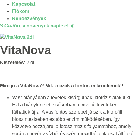
Kapcsolat
Fiókom
Rendezvények
SiCa-Rio
, a növények napteje! ☀️
VitaNova
Kiszerelés:
2 dl
Mire jó a VitaNova?
Mik is ezek a fontos mikroelemek?
Vas:
hiányában a levelek kisárgulnak, klorózis alakul ki.
Ezt a hiánytünetet elsősorban a friss, új leveleken
láthatjuk újra. A vas fontos szerepet játszik a klorofill
bioszintézisében és több enzim működésében, így
közvetve hozzájárul a fotoszintézis folyamatához, amely
során a növény vízből és szén-dioxidból cukrokat állít elő.