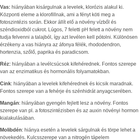
Vas:
hiányában kisárgulnak a levelek, klorózis alakul ki.
Központi eleme a klorofillnak, ami a fényt köti meg a
fotoszintézis során. Ekkor állít elő a növény vízből és
széndioxidból cukrot. Lúgos, 7 feletti pH felett a növény nem
tudja felvenni a talajból, így azt levélen kell pótolni. Különösen
érzékeny a vas hiányra az áfonya félék, rhododendron,
hortenzia, szőlő, paprika és paradicsom.
Réz:
hiányában a levélcsúcsok kifehérednek. Fontos szerepe
van az enzimatikus és hormonális folyamatokban.
Cink
: hiányában a levelek kifehérednek és kicsik maradnak.
Fontos szerepe van a fehérje és szénhidrát anyagcserében.
Mangán
: hiányában gyengén fejlett lesz a növény. Fontos
szerepe van pl. a fotoszintézisben és az auxin növényi hormon
kialakulásában.
Molibdén
: hiánya esetén a levelek sárgulnak és törpe lehet a
növekedés. Kulcsszerepe van a nitrogén tápelem