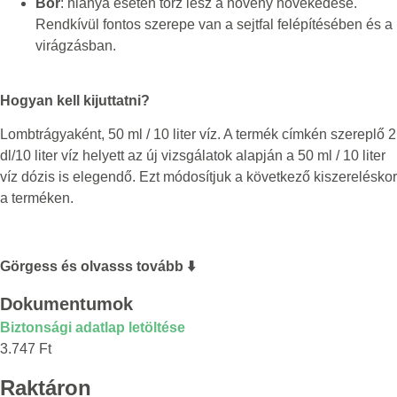
Bór
: hiánya esetén torz lesz a növény növekedése.
Rendkívül fontos szerepe van a sejtfal felépítésében és a
virágzásban.
Hogyan kell kijuttatni?
Lombtrágyaként, 50 ml / 10 liter víz. A termék címkén szereplő 2
dl/10 liter víz helyett az új vizsgálatok alapján a 50 ml / 10 liter
víz dózis is elegendő. Ezt módosítjuk a következő kiszereléskor
a terméken.
Görgess és olvasss tovább ⬇️
Dokumentumok
Biztonsági adatlap letöltése
3.747
Ft
Raktáron