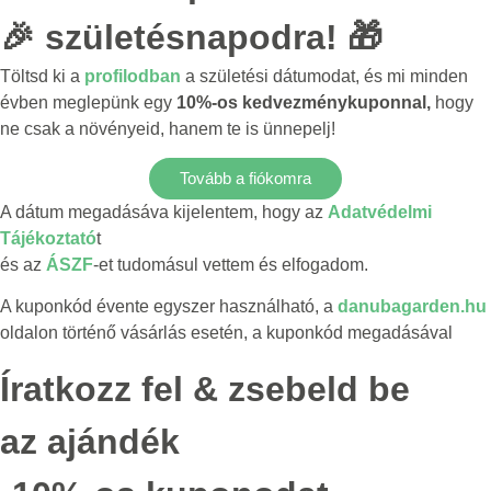
🎉 születésnapodra! 🎁
Töltsd ki a
profilodban
a születési dátumodat, és mi minden
évben meglepünk egy
10%-os kedvezménykuponnal,
hogy
ne csak a növényeid, hanem te is ünnepelj!
Tovább a fiókomra
A dátum megadásáva kijelentem, hogy az
Adatvédelmi
Tájékoztató
t
és az
ÁSZF
-et tudomásul vettem és elfogadom.
A kuponkód évente egyszer használható, a
danubagarden.hu
oldalon történő vásárlás esetén, a kuponkód megadásával
Íratkozz fel & zsebeld be
az ajándék