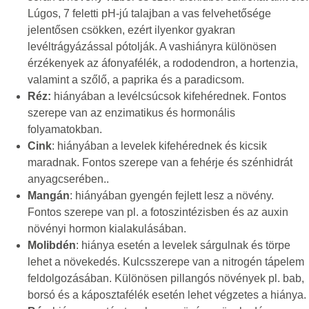
Lúgos, 7 feletti pH-jú talajban a vas felvehetősége
jelentősen csökken, ezért ilyenkor gyakran
levéltrágyázással pótolják. A vashiányra különösen
érzékenyek az áfonyafélék, a rododendron, a hortenzia,
valamint a szőlő, a paprika és a paradicsom.
Réz:
hiányában a levélcsúcsok kifehérednek. Fontos
szerepe van az enzimatikus és hormonális
folyamatokban.
Cink
: hiányában a levelek kifehérednek és kicsik
maradnak. Fontos szerepe van a fehérje és szénhidrát
anyagcserében..
Mangán
: hiányában gyengén fejlett lesz a növény.
Fontos szerepe van pl. a fotoszintézisben és az auxin
növényi hormon kialakulásában.
Molibdén
: hiánya esetén a levelek sárgulnak és törpe
lehet a növekedés. Kulcsszerepe van a nitrogén tápelem
feldolgozásában. Különösen pillangós növények pl. bab,
borsó és a káposztafélék esetén lehet végzetes a hiánya.