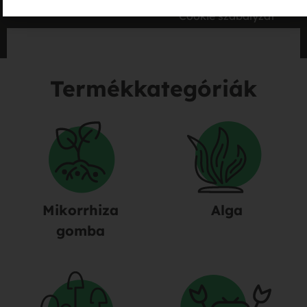
Cookie szabályzat
Termékkategóriák
Mikorrhiza
Alga
gomba