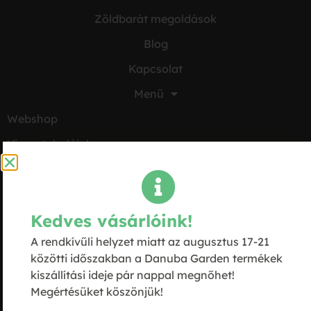
Zöldbarát megoldások
Blog
Kapcsolat
Menü
Webshop
Viszonteladóink
SiCa-Rio nyereményjáték
Közösségi oldalak
Hasznos
Facebook
Kedves vásárlóink!
Általános Szerződési
Instagram
Feltételek
A rendkívűli helyzet miatt az augusztus 17-21
közötti időszakban a Danuba Garden termékek
tiktok
Adatvédelmi tájékoztató
kiszállítási ideje pár nappal megnőhet!
Youtube
Fizetési és szállítási
Megértésüket köszönjük!
feltételek