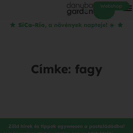
Webshop
SiCa-Rio
, a növények napteje! ☀️
Címke: fagy
Zöld hírek és tippek egyenesen a postaládádba!