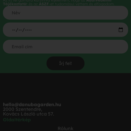
Az írj fel gombra kattintva kijelentem, hogy az
Adatvédelmi
Tájékoztató
t és az
ÁSZF
-et tudomásul vettem és elfogadom.
Írj fel!
hello@danubagarden.hu
2000 Szentendre,
Kovács László utca 57.
Oldaltérkép
Rólunk