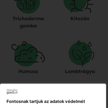
Trichoderma
Kitozán
gomba
Humusz
Lombtrágya
Fontosnak tartjuk az adatok védelmét