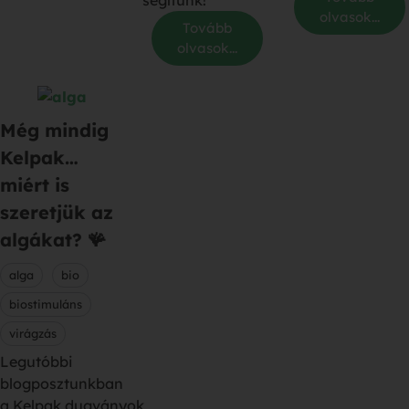
segítünk!
olvasok...
Tovább
olvasok...
Még mindig
Kelpak…
miért is
szeretjük az
algákat? 🪸
alga
bio
biostimuláns
virágzás
Legutóbbi
blogposztunkban
a Kelpak dugványok