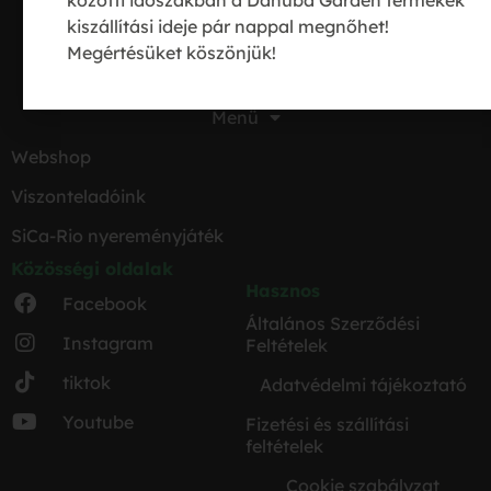
közötti időszakban a Danuba Garden termékek
kiszállítási ideje pár nappal megnőhet!
Blog
Megértésüket köszönjük!
Kapcsolat
Menü
Webshop
Viszonteladóink
SiCa-Rio nyereményjáték
Közösségi oldalak
Hasznos
Facebook
Általános Szerződési
Instagram
Feltételek
tiktok
Adatvédelmi tájékoztató
Youtube
Fizetési és szállítási
feltételek
Cookie szabályzat