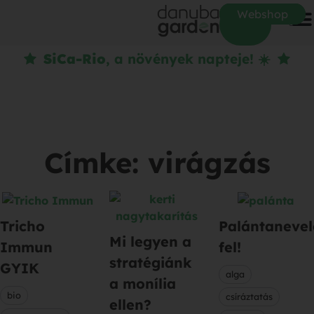
Webshop
SiCa-Rio
, a növények napteje! ☀️
Címke: virágzás
Tricho
Palántanevel
Mi legyen a
Immun
fel!
stratégiánk
GYIK
alga
a monília
bio
csíráztatás
ellen?