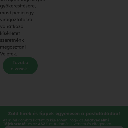
gyökeresítésére,
most pedig egy
virágoztatásra
vonatkozó
kísérletet
szeretnénk
megosztani
Veletek.
Tovább
olvasok...
Zöld hírek és tippek egyenesen a postaládádba!
Az írj fel gombra kattintva kijelentem, hogy az
Adatvédelmi
Tájékoztató
t és az
ÁSZF
-et tudomásul vettem és elfogadom.