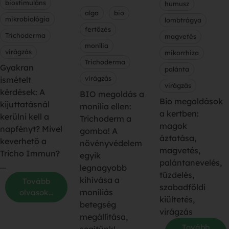
biostimuláns
humusz
alga
bio
mikrobiológia
lombtrágya
fertőzés
Trichoderma
magvetés
monília
virágzás
mikorrhiza
Trichoderma
Gyakran
palánta
virágzás
ismételt
virágzás
kérdések: A
BIO megoldás a
Bio megoldások
kijuttatásnál
monília ellen:
a kertben:
kerülni kell a
Trichoderm a
magok
napfényt? Mivel
gomba! A
áztatása,
keverhető a
növényvédelem
magvetés,
Tricho Immun?
egyik
palántanevelés,
...
legnagyobb
tűzdelés,
kihívása a
Tovább
szabadföldi
moníliás
olvasok...
kiültetés,
betegség
virágzás
megállítása,
Tovább