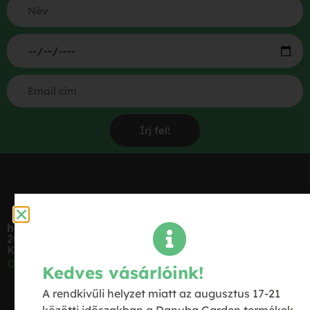
Írj fel!
hello@danubagarden.hu
2000 Szentendre,
Kovács László utca 57.
Oldaltérkép
Kedves vásárlóink!
Rólunk
A rendkívűli helyzet miatt az augusztus 17-21
Zöldbarát megoldások