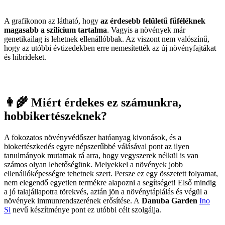
A grafikonon az látható, hogy
az érdesebb felületű fűféléknek
magasabb a szilícium tartalma
. Vagyis a növények már
genetikailag is lehetnek ellenállóbbak. Az viszont nem valószínű,
hogy az utóbbi évtizedekben erre nemesítették az új növényfajtákat
és hibrideket.
👩‍🌾 Miért érdekes ez számunkra,
hobbikertészeknek?
A fokozatos növényvédőszer hatóanyag kivonások, és a
biokertészkedés egyre népszerűbbé válásával pont az ilyen
tanulmányok mutatnak rá arra, hogy vegyszerek nélkül is van
számos olyan lehetőségünk. Melyekkel a növények jobb
ellenállóképességre tehetnek szert. Persze ez egy összetett folyamat,
nem elegendő egyetlen termékre alapozni a segítséget! Első mindig
a jó talajállapotra törekvés, aztán jön a növénytáplálás és végül a
növények immunrendszerének erősítése. A
Danuba
Garden
Ino
Si
nevű készítménye pont ez utóbbi célt szolgálja.