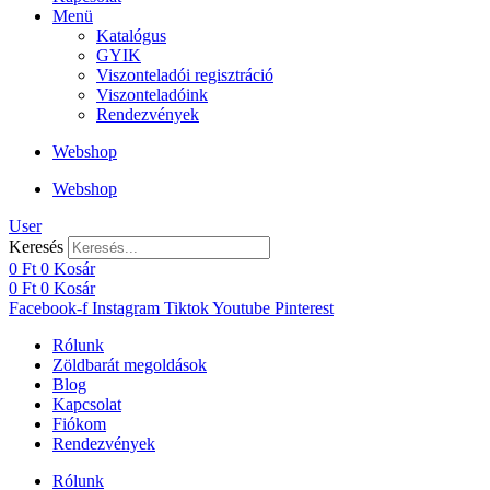
Menü
Katalógus
GYIK
Viszonteladói regisztráció
Viszonteladóink
Rendezvények
Webshop
Webshop
User
Keresés
0
Ft
0
Kosár
0
Ft
0
Kosár
Facebook-f
Instagram
Tiktok
Youtube
Pinterest
Rólunk
Zöldbarát megoldások
Blog
Kapcsolat
Fiókom
Rendezvények
Rólunk