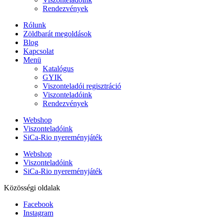
Rendezvények
Rólunk
Zöldbarát megoldások
Blog
Kapcsolat
Menü
Katalógus
GYIK
Viszonteladói regisztráció
Viszonteladóink
Rendezvények
Webshop
Viszonteladóink
SiCa-Rio nyereményjáték
Webshop
Viszonteladóink
SiCa-Rio nyereményjáték
Közösségi oldalak
Facebook
Instagram