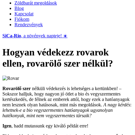
Zöldbarát megoldások
Blog
Kapcsolat
Fiókom
Rendezvények
SiCa-Rio
, a növények napteje! ☀️
Hogyan védekezz rovarok
ellen, rovarölő szer nélkül?
Rovarölő szer
nélküli védekezés is lehetséges a kertünkben! –
Sokszor halljuk, hogy nagyon jó ötlet a bio és vegyszermentes
kertészkedés, de félnek az emberek attól, hogy ezek a hatóanyagok
nem lesznek olyan hatásosak, mint más megoldások.
A nagy kérdés
:
lehetnek-e a bio vegyszermentes hatóanyagok ugyanolyan
hatékonyak, mint nem vegyszermentes társaik?
Igen
, hadd mutassunk egy kiváló példát erre!