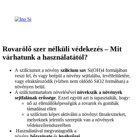
Rovarölő szer nélküli védekezés –
Mit
várhatunk a használatától?
A szilíciumot a növény
szilícium sav
Si(OH)4 formájában
veszi fel, és vagy beépül a növény sejtfalába, levélfelületére,
vagy elraktározódik (vízben nem oldódó SiO2 formában) a
növényen belül.
A szilíciumtartalom növelésével
növekszik a növények
sejtfalának erőssége
. Ezzel együtt azt is tapasztalták, hogy:
nő az ellenállóképességük a rovarok és gombák
támadásai ellen
a szilícium képes aktiválni a növényi fitoalexineket,
melyeknek jelentős szerepük van a növények
védekezőrendszerében
Használatával megvastagodik a
növény
bőrszövete
és
levélszőrei