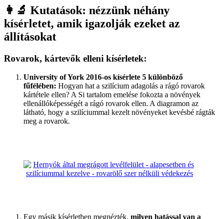
👩‍🔬 Kutatások: nézzünk néhány
kísérletet, amik igazolják ezeket az
állításokat
Rovarok, kártevők elleni kísérletek:
University of York 2016-os kísérlete 5 különböző
fűfélében:
Hogyan hat a szilícium adagolás a rágó rovarok
kártétele ellen? A Si tartalom emelése fokozta a növények
ellenállóképességét a rágó rovarok ellen. A diagramon az
látható, hogy a szilíciummal kezelt növényeket kevésbé rágták
meg a rovarok.
Egy másik kísérletben megnézték,
milyen hatással van a