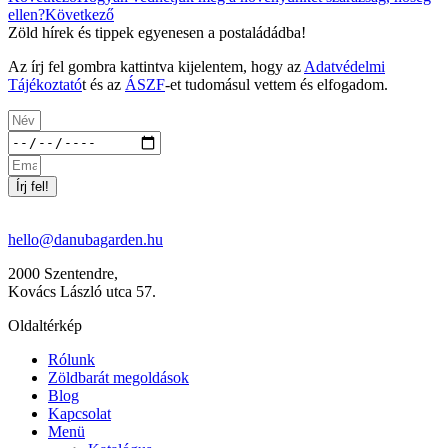
ellen?
Következő
Zöld hírek és tippek egyenesen a postaládádba!
Az írj fel gombra kattintva kijelentem, hogy az
Adatvédelmi
Tájékoztató
t és az
ÁSZF
-et tudomásul vettem és elfogadom.
Írj fel!
hello@danubagarden.hu
2000 Szentendre,
Kovács László utca 57.
Oldaltérkép
Rólunk
Zöldbarát megoldások
Blog
Kapcsolat
Menü