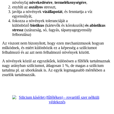
növényfaj
növekedésére
,
termelékenységére
,
enyhíti az
aszályos
stresszt,
javítja a növények
vízállapotát
, és fenntartja a víz
egyensúlyát,
fokozza a növények toleranciáját a
különböző
biotikus
(kártevők és kórokozók)
és abiotikus
stressz
(szárazság, só, fagyás, tápanyagegyensúly
felborulása)
Az viszont nem bizonyított, hogy ezen mechanizmusok hogyan
működnek, és miért különbözik ez a képesség a szilíciumot
felhalmozó és az azt nem felhalmozó növények között.
A növények közül az egyszikűek, különösen a fűfélék tartalmaznak
nagy arányban szilíciumot, átlagosan 1 %, de magas a szilícium
tartalma pl. az uborkának is. Az egyik legmagasabb mértékben a
zsurlók tartalmazzák.