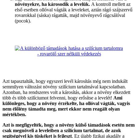
növényekre, ha károsodik a levelük.
A kontroll mellett az
első esetben ollóval vágták a leveleket, aztán rágó szájszervű
rovarokkal (sáska) rágatták, majd növényevő rágcsálóval
(pocok).
Azt tapasztalták, hogy egyszeri levél károsítás még nem indukált
semmilyen változást növény szilícium tartalmával kapcsolatban.
Azonban, ha rendszeres volt a károsítás, akkor a növény elkezdett
több és több szilíciumot felvenni, hogy erősítse a levelét!
Ami
különleges, hogy a növény érzékelte, ha ollóval vágták, vagyis
nem élőlény támadta meg, mert ekkor nem reagált olyan
mértékben.
Azt is megfigyelték, hogy a növény külső támadások esetén nem
csak megnöveli a leveleiben a szilícium tartalmat, de azok
segítségével kis tüskéket is fejleszt
. Ez újabb fizikai akadály a