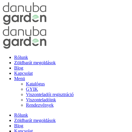
Ugrás
a
tartalomhoz
Rólunk
Zöldbarát megoldások
Blog
Kapcsolat
Menü
Katalógus
GYIK
Viszonteladói regisztráció
Viszonteladóink
Rendezvények
Rólunk
Zöldbarát megoldások
Blog
Kapcsolat