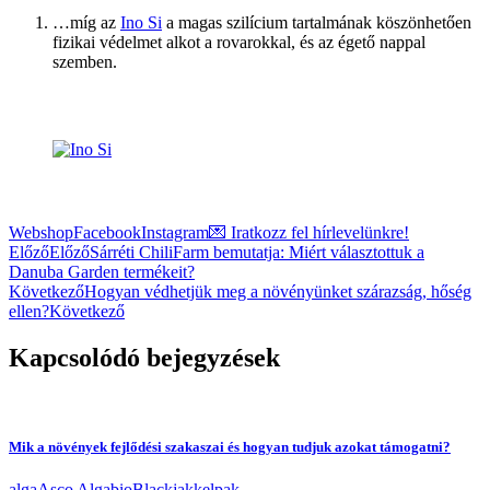
…míg az
Ino Si
a magas szilícium tartalmának köszönhetően
fizikai védelmet alkot a rovarokkal, és az égető nappal
szemben.
Webshop
Facebook
Instagram
💌 Iratkozz fel hírlevelünkre!
Előző
Előző
Sárréti ChiliFarm bemutatja: Miért választottuk a
Danuba Garden termékeit?
Következő
Hogyan védhetjük meg a növényünket szárazság, hőség
ellen?
Következő
Kapcsolódó bejegyzések
Mik a növények fejlődési szakaszai és hogyan tudjuk azokat támogatni?
alga
Asco Alga
bio
Blackjak
kelpak