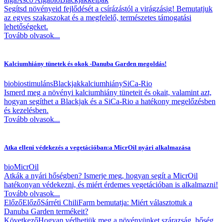
Segítsd növényeid fejlődését a csírázástól a virágzásig! Bemutatjuk
az egyes szakaszokat és a megfelelő, természetes támogatási
lehetőségeket.
Tovább olvasok...
Kalciumhiány tünetek és okok -Danuba Garden megoldás!
bio
biostimuláns
Blackjak
kalciumhiány
SiCa-Rio
Ismerd meg a növényi kalciumhiány tüneteit és okait, valamint azt,
hogyan segíthet a Blackjak és a SiCa-Rio a hatékony megelőzésben
és kezelésben.
Tovább olvasok...
Atka elleni védekezés a vegetációban:a MicrOil nyári alkalmazása
bio
MicrOil
Atkák a nyári hőségben? Ismerje meg, hogyan segít a MicrOil
hatékonyan védekezni, és miért érdemes vegetációban is alkalmazni!
Tovább olvasok...
Előző
Előző
Sárréti ChiliFarm bemutatja: Miért választottuk a
Danuba Garden termékeit?
Következő
Hogyan védhetjük meg a növényünket szárazság, hőség