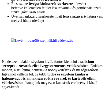
Éles, szinte
üvegszilánkszerű szerkezete
a levelet
befedve kellemetlen felület lesz rovarnak és gombának, ezzel
fizikai gátat szab nekik
Üvegszilánkszerű szerkezete miatt
fényvisszaverő
hatása van,
mellyel hűti a növényt
Na de ezen tulajdonségokon kívül, fontos kiemelni a
szilícium
szerepét a rovarok elleni vegyszermentes védekezésben
. Érdekes
módon, a szilícium, nemcsak a hobbykertészek és mezőgazdások
figyelmét kelltette fel, de
több tudós és egyetem kuatja a
hatóanyagot és annak szerepét a rovarok és kártevők elleni
védekezésben
. Ismerjünk meg ezen kutatások eredményei közül
egyet-kettőt!