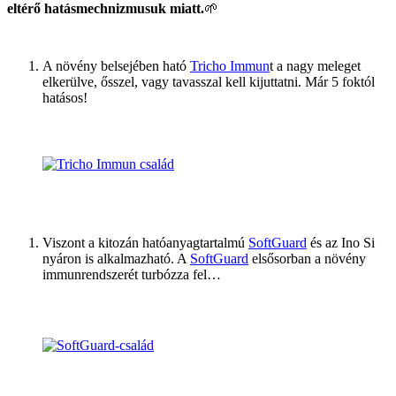
eltérő hatásmechnizmusuk miatt.
🌱
A növény belsejében ható
Tricho Immun
t a nagy meleget
elkerülve, ősszel, vagy tavasszal kell kijuttatni. Már 5 foktól
hatásos!
Viszont a kitozán hatóanyagtartalmú
SoftGuard
és az Ino Si
nyáron is alkalmazható. A
SoftGuard
elsősorban a növény
immunrendszerét turbózza fel…