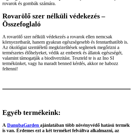
rovarok és gombák számára.
Rovarölő szer nélküli védekezés –
Összefoglaló
A rovarölő szer nélküli védekezés a rovarok ellen nemcsak
környezetbarát, hanem gyakran egészségesebb és fenntarthatóbb is.
Az ökológiai szemléletű megközelítések segítenek megőrizni a
természetes élőhelyeket, védik az emberek és állatok egészségét,
valamint támogatják a biodiverzitást. Teszteld te is az Ino SI
termékünket, vagy ha maradt benned kérdés, akkor ne habozz
feltenni!
Egyéb termékeink:
A
DanubaGarden
ajánlatában több növényvédő hatású termék
is van. Érdemes ezt a két terméket felváltva alkalmazni, az