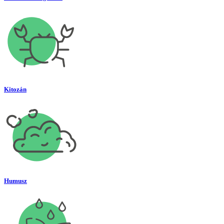
Kitozán
Humusz