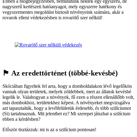
Ebben a blogbejegyzésben, bemutatunk nektek egy egyszerű, de
nagyszerű kertészeti hatóanyagot, mely egyszerre hatékony és
vegyszermentes megoldást biztosít növényeink számára, akár a
rovarok elleni védekezésben is rovarölő szer nélkül!
🏴󠁧󠁢󠁳󠁣󠁴󠁿 Az eredettörténet (többé-kevésbé)
Skóciában figyeltek fel arra, hogy a domboldalakon lévő legelőkön
vannak olyan területek, melyek zöldebbek, mert az állatok kevésbé
legelik le. Valahogyan a növények, fű ezen a részen ellenállőbb volt,
más dombokhoz, területekhez képest. A növényeket megvizsgálva
azt tapasztalták, hogy a levélfelületük érdesebb, és több szilíciumot
(Si) tartalmaznak. Mit jelenthet ez? Mi szerepet játszhat a szilícium
ebben a kérdésben?
Először tisztázzuk: mi is az a szilícium pontosan!