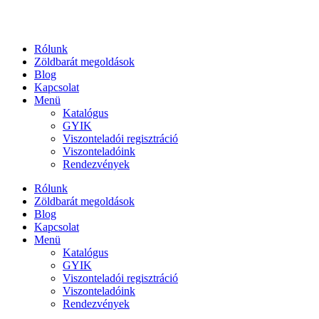
Ugrás
a
tartalomhoz
Rólunk
Zöldbarát megoldások
Blog
Kapcsolat
Menü
Katalógus
GYIK
Viszonteladói regisztráció
Viszonteladóink
Rendezvények
Rólunk
Zöldbarát megoldások
Blog
Kapcsolat
Menü
Katalógus
GYIK
Viszonteladói regisztráció
Viszonteladóink
Rendezvények