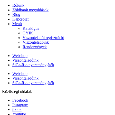
Rólunk
Zöldbarát megoldások
Blog
Kapcsolat
Menü
Katalógus
GYIK
Viszonteladói regisztráció
Viszonteladóink
Rendezvények
Webshop
Viszonteladóink
SiCa-Rio nyereményjáték
Webshop
Viszonteladóink
SiCa-Rio nyereményjáték
Közösségi oldalak
Facebook
Instagram
tiktok
Youtube