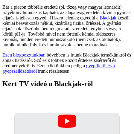
Bár a piacon többféle eredetű (pl. tőzeg vagy magyar leonardit)
folyékony humusz is kapható, az alapanyag eredetén kívül a gyártási
eljárás is teljesen egyedi. Hiszen jelenleg egyedül a
Blackjak
készül
kémiai beavatkozás nélkül, kizárólag fizikai őrléssel. A gyártási
eljárásnak köszönhetően megmarad az eredeti, enyhén savas, 5
körüli pH-ja. Továbbá mivel nem történik kémiai oldószeres
kivonás, minden eredeti humuszalkotó (nem csak az oldhatók):
humik, ulmik, fulvik és humin savak is benne maradnak.
Ezen blogposztunkban
bővebben is írtunk Blackjak termékünkről és
annak hatásáról. Szó esik többek között érdekes kísérleről és
eredményekről is. Ezen cikkünkben pedig a
gyepfilcről és a
gyepszellőzetésről
írunk részletesen.
Kert TV videó a Blackjak-ről