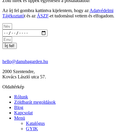
Zöld hírek és tippek egyenesen a postaládádba!
Az írj fel gombra kattintva kijelentem, hogy az
Adatvédelmi
Tájékoztató
t és az
ÁSZF
-et tudomásul vettem és elfogadom.
Írj fel!
hello@danubagarden.hu
2000 Szentendre,
Kovács László utca 57.
Oldaltérkép
Rólunk
Zöldbarát megoldások
Blog
Kapcsolat
Menü
Katalógus
GYIK