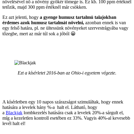
növelésével nő a növény gyökér tömege is. Ez kb. 100 ppm értéknél
tetőzik, majd 300 ppm értéknél már csökken.
Ez azt jelenti, hogy
a gyenge humusz tartalmú talajokban
érdemes azok humusz tartalmát növelni,
azonban ennek is van
egy felső határa, pl. ne ültessünk növényeket szervestrágyába vagy
tőzegbe, mert az már túl sok a jóból 😀
Ezt a kísérletet 2016-ban az Ohio-i egyetem végezte.
A kísérletben egy 10 napos szárazságot szimuláltak, hogy ennek
hatására a levelek hány %-a halt el. Látható, hogy
a
Blackjak
lombkezelés hatására csak a levelek 20%-a sárgult el,
míg a kezeletlen kontroll esetében ez 33%. Vagyis 40%-al kevesebb
levél halt el!