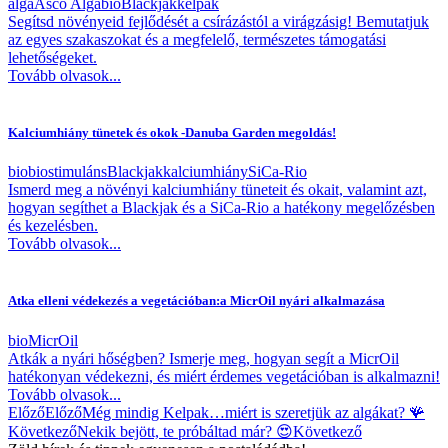
alga
Asco Alga
bio
Blackjak
kelpak
Segítsd növényeid fejlődését a csírázástól a virágzásig! Bemutatjuk
az egyes szakaszokat és a megfelelő, természetes támogatási
lehetőségeket.
Tovább olvasok...
Kalciumhiány tünetek és okok -Danuba Garden megoldás!
bio
biostimuláns
Blackjak
kalciumhiány
SiCa-Rio
Ismerd meg a növényi kalciumhiány tüneteit és okait, valamint azt,
hogyan segíthet a Blackjak és a SiCa-Rio a hatékony megelőzésben
és kezelésben.
Tovább olvasok...
Atka elleni védekezés a vegetációban:a MicrOil nyári alkalmazása
bio
MicrOil
Atkák a nyári hőségben? Ismerje meg, hogyan segít a MicrOil
hatékonyan védekezni, és miért érdemes vegetációban is alkalmazni!
Tovább olvasok...
Előző
Előző
Még mindig Kelpak…miért is szeretjük az algákat? 🪸
Következő
Nekik bejött, te próbáltad már? 😍
Következő