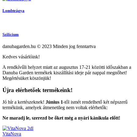
Lombtrágya
Szilícium
danubagarden.hu © 2023 Minden jog fenntartva
Kedves vásárlóink!
A rendkívűli helyzet miatt az augusztus 17-21 közötti időszakban a
Danuba Garden termékek kiszállítási ideje pár nappal megnőhet!
Megértésüket köszönjük!
Újra elérhetőek termékeink!
Jó hír a kertészeknek!
Június 1
-től ismét rendelhető két népszerű
termékünk, amelyek átmenetileg nem voltak elérhetők:
Ne maradj le, szerezd be őket még a nyári kánikula előtt!
VitaNova