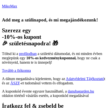
MikoMax
Add meg a szülinapod, és mi megajándékozunk!
Szerezz egy
-10%-os kupont
🎉 születésnapodra! 🎁
Töltsd ki a
profilodban
a születési dátumodat, és mi minden évben
meglepünk egy
10%-os kedvezménykuponnal,
hogy ne csak a
növényeid, hanem te is ünnepelj!
Tovább a fiókomra
A dátum megadásáva kijelentem, hogy az
Adatvédelmi Tájékoztató
t
és az
ÁSZF
-et tudomásul vettem és elfogadom.
A kuponkód évente egyszer használható, a
danubagarden.hu
oldalon történő vásárlás esetén, a kuponkód megadásával
Íratkozz fel & zsebeld be