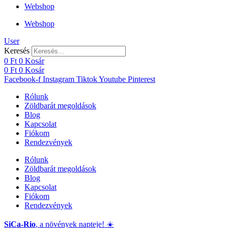
Webshop
Webshop
User
Keresés
0
Ft
0
Kosár
0
Ft
0
Kosár
Facebook-f
Instagram
Tiktok
Youtube
Pinterest
Rólunk
Zöldbarát megoldások
Blog
Kapcsolat
Fiókom
Rendezvények
Rólunk
Zöldbarát megoldások
Blog
Kapcsolat
Fiókom
Rendezvények
SiCa-Rio
, a növények napteje! ☀️