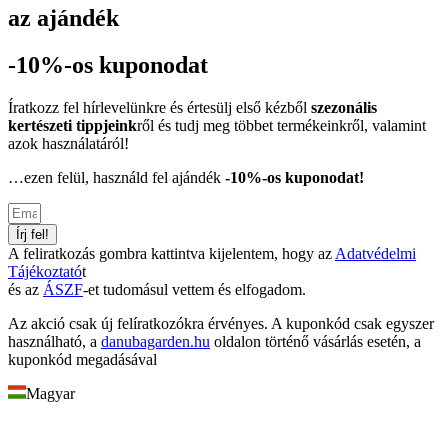
az ajándék
-10%-os kuponodat
Íratkozz fel hírlevelünkre és értesülj első kézből
szezonális
kertészeti tippjeink
ről és tudj meg többet termékeinkről, valamint
azok használatáról!
…ezen felül, használd fel ajándék
-10%-os kuponodat!
Írj fel!
A feliratkozás gombra kattintva kijelentem, hogy az
Adatvédelmi
Tájékoztató
t
és az
ÁSZF
-et tudomásul vettem és elfogadom.
Az akció csak új felíratkozókra érvényes. A kuponkód csak egyszer
használható, a
danubagarden.hu
oldalon történő vásárlás esetén, a
kuponkód megadásával
Magyar