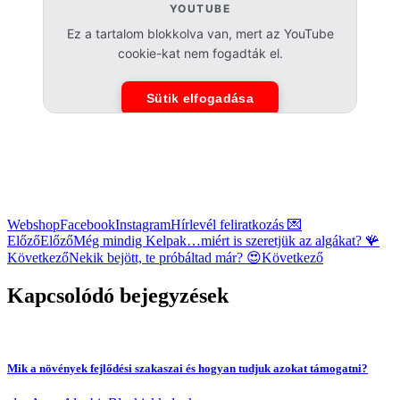
YOUTUBE
Ez a tartalom blokkolva van, mert az YouTube
cookie-kat nem fogadták el.
Sütik elfogadása
Webshop
Facebook
Instagram
Hírlevél feliratkozás 💌
Előző
Előző
Még mindig Kelpak…miért is szeretjük az algákat? 🪸
Következő
Nekik bejött, te próbáltad már? 😍
Következő
Kapcsolódó bejegyzések
Mik a növények fejlődési szakaszai és hogyan tudjuk azokat támogatni?