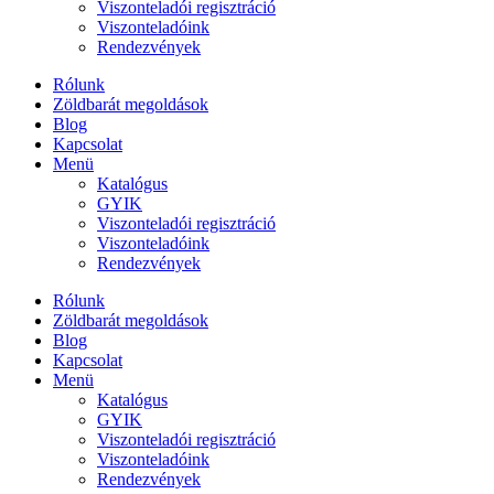
Viszonteladói regisztráció
Viszonteladóink
Rendezvények
Rólunk
Zöldbarát megoldások
Blog
Kapcsolat
Menü
Katalógus
GYIK
Viszonteladói regisztráció
Viszonteladóink
Rendezvények
Rólunk
Zöldbarát megoldások
Blog
Kapcsolat
Menü
Katalógus
GYIK
Viszonteladói regisztráció
Viszonteladóink
Rendezvények