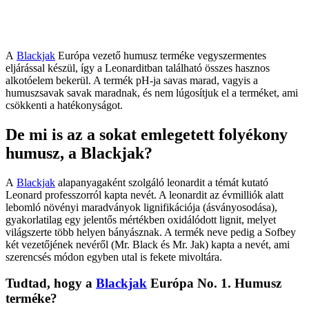
A
Blackjak
Európa vezető humusz terméke vegyszermentes
eljárással készül, így a Leonarditban található összes hasznos
alkotóelem bekerül. A termék pH-ja savas marad, vagyis a
humuszsavak savak maradnak, és nem lúgosítjuk el a terméket, ami
csökkenti a hatékonyságot.
De mi is az a sokat emlegetett folyékony
humusz, a Blackjak?
A
Blackjak
alapanyagaként szolgáló leonardit a témát kutató
Leonard professzorról kapta nevét. A leonardit az évmilliók alatt
lebomló növényi maradványok lignifikációja (ásványosodása),
gyakorlatilag egy jelentős mértékben oxidálódott lignit, melyet
világszerte több helyen bányásznak. A termék neve pedig a Sofbey
két vezetőjének nevéről (Mr. Black és Mr. Jak) kapta a nevét, ami
szerencsés módon egyben utal is fekete mivoltára.
Tudtad, hogy a
Blackjak
Európa No. 1. Humusz
terméke?