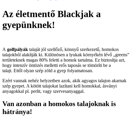
Az életmentő Blackjak a
gyepünknek!
A
golfpályák
talaját jól szellőző, könnyű szerkezetű, homokos
talajokból alakítják ki. Különösen a lyukak környékén lévő „greens”
területeknek magas 80% feletti a homok tartalma. Ez biztosítja azt,
hogy intenzív öntözés melletti erős taposás se tömöríti be a
talajt. Ettől olyan szép zöld a gyep folyamatosan.
Ezért vannak nehéz helyzetben azok, akik agyagos talajon akarnak
szép gyepet. A kötött talajokat lazítani kell homokkal, ásványi
anyagokkal pl. perlit, vagy szervesanyaggal.
Van azonban a homokos talajoknak is
hátránya!