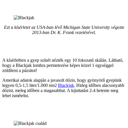
Ezt a kísérletet az USA-ban lévő Michigan State University végezte
2013-ban Dr. K. Frank vezetésével.
A kísérletben a gyep színét nézték egy 10 fokozatú skálán. Látható,
hogy a Blackjak lombra permetezése képes közel 1 egységgel
zöldíteni a pázsitot!
Amerikai adatok alapján a javasolt dózis, hogy gyönyörű gyepünk
legyen 0,5-1,5 liter/1.000 nm2
Blackjak
. Hideg időben alacsonyabb
dózist, meleg időben a magasabbat. A kijuttatást 2-4 hetente meg
lehet ismételni.